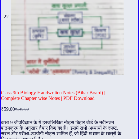
Class 9th Biology Handwritten Notes (Bihar Board) |
Complete Chapter-wise Notes | PDF Download
₹
59.00
₹
149.00
Original
Current
price
price
was:
is:
कक्षा 9 जीवविज्ञान के ये हस्तलिखित नोट्स बिहार बोर्ड के नवीनतम
पाठ्यक्रम के अनुसार तैयार किए गए हैं। इसमें सभी अध्यायों के स्पष्ट,
₹149.00.
₹59.00.
सरल और परीक्षा-उपयोगी नोट्स शामिल हैं, जो हिंदी माध्यम के छात्रों के