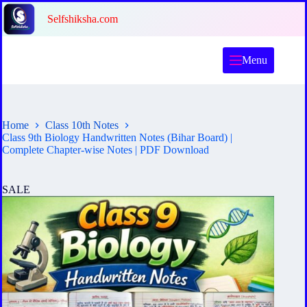
Skip
Selfshiksha.com
to
content
Menu
Home
Class 10th Notes
Class 9th Biology Handwritten Notes (Bihar Board) |
Complete Chapter-wise Notes | PDF Download
SALE