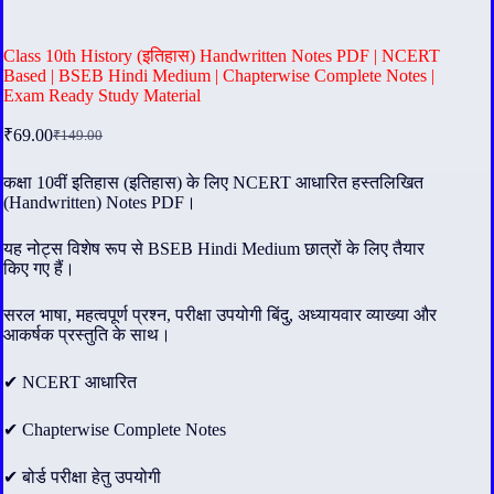
Class 10th History (इतिहास) Handwritten Notes PDF | NCERT
Based | BSEB Hindi Medium | Chapterwise Complete Notes |
Exam Ready Study Material
₹
69.00
₹
149.00
Original
Current
price
price
was:
is:
कक्षा 10वीं इतिहास (इतिहास) के लिए NCERT आधारित हस्तलिखित
(Handwritten) Notes PDF।
₹149.00.
₹69.00.
यह नोट्स विशेष रूप से BSEB Hindi Medium छात्रों के लिए तैयार
किए गए हैं।
सरल भाषा, महत्वपूर्ण प्रश्न, परीक्षा उपयोगी बिंदु, अध्यायवार व्याख्या और
आकर्षक प्रस्तुति के साथ।
✔ NCERT आधारित
✔ Chapterwise Complete Notes
✔ बोर्ड परीक्षा हेतु उपयोगी