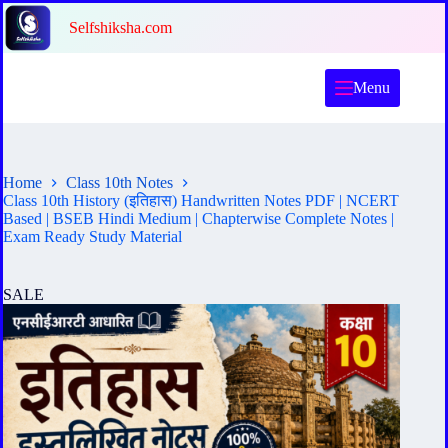
Skip
Selfshiksha.com
to
content
Menu
Home
Class 10th Notes
Class 10th History (इतिहास) Handwritten Notes PDF | NCERT
Based | BSEB Hindi Medium | Chapterwise Complete Notes |
Exam Ready Study Material
SALE