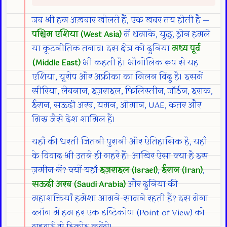
जब भी हम अख़बार खोलते हैं, एक खबर तय होती है —
पश्चिम एशिया (West Asia)
में धमाके, युद्ध, ड्रोन हमले
या कूटनीतिक तनाव। इस क्षेत्र को दुनिया
मध्य पूर्व
(Middle East)
भी कहती है। भौगोलिक रूप से यह
एशिया, यूरोप और अफ्रीका का मिलन बिंदु है। इसमें
सीरिया, लेबनान, इज़राइल, फिलिस्तीन, जॉर्डन, इराक,
ईरान, सऊदी अरब, यमन, ओमान, UAE, कतर और
मिस्र जैसे देश शामिल हैं।
यहाँ की धरती जितनी पुरानी और ऐतिहासिक है, यहाँ
के विवाद भी उतने ही गहरे हैं। आखिर ऐसा क्या है इस
ज़मीन में? क्यों यहाँ
इज़राइल (Israel)
,
ईरान (Iran)
,
सऊदी अरब (Saudi Arabia)
और दुनिया की
महाशक्तियां हमेशा आमने-सामने रहती हैं? इस मेगा
ब्लॉग में हम हर एक दृष्टिकोण (Point of View) को