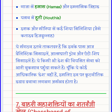
गाजा में
हमास (Hamas)
और इस्लामिक जिहाद
यमन में
हूती (Houthis)
इराक और सीरिया में कई शिया मिलिशिया (जैसे
कताइब हिजबुल्लाह)
ये संगठन इतने ताकतवर हैं कि इनके पास आज
बैलिस्टिक मिसाइलें, आत्मघाती ड्रोन और एंटी-शिप
मिसाइलें हैं। ये किसी भी देश की नियमित सेना को
भारी नुकसान पहुंचा सकते हैं। चूँकि ये कोई
आधिकारिक ‘देश’ नहीं हैं, इसलिए इन पर कूटनीतिक
दबाव बनाना लगभग असंभव होता है।
7. बाहरी महाशक्तियों का शतरंजी