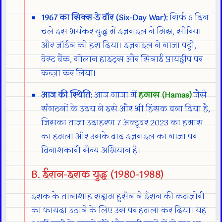
1967 का सिक्स-डे वॉर (Six-Day War):
सिर्फ 6 दिन
चले इस भयंकर युद्ध में इज़राइल ने मिस्र, सीरिया
और जॉर्डन को हरा दिया। इज़राइल ने गाजा पट्टी,
वेस्ट बैंक, गोलान हाइट्स और सिनाई प्रायद्वीप पर
कब्ज़ा कर लिया।
आज की स्थिति:
आज गाजा में
हमास (Hamas)
जैसे
संगठनों के उदय ने इसे और भी हिंसक बना दिया है,
जिसका ताज़ा उदाहरण 7 अक्टूबर 2023 का हमास
का हमला और उसके बाद इज़राइल का गाजा पर
विनाशकारी सैन्य अभियान है।
B. ईरान-इराक युद्ध (1980-1988)
इराक के तानाशाह सद्दाम हुसैन ने ईरान की कमज़ोरी
का फायदा उठाने के लिए उस पर हमला कर दिया। यह