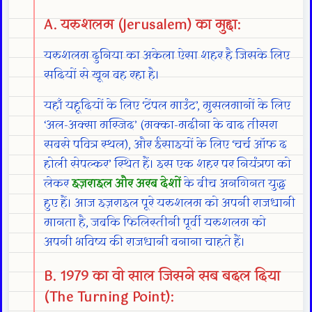
A. यरुशलम (Jerusalem) का मुद्दा:
यरुशलम दुनिया का अकेला ऐसा शहर है जिसके लिए
सदियों से खून बह रहा है।
यहाँ यहूदियों के लिए ‘टेंपल माउंट’, मुसलमानों के लिए
‘अल-अक्सा मस्जिद’ (मक्का-मदीना के बाद तीसरा
सबसे पवित्र स्थल), और ईसाइयों के लिए ‘चर्च ऑफ द
होली सेपल्कर’ स्थित हैं। इस एक शहर पर नियंत्रण को
लेकर
इज़राइल और अरब देशों
के बीच अनगिनत युद्ध
हुए हैं। आज इज़राइल पूरे यरुशलम को अपनी राजधानी
मानता है, जबकि फिलिस्तीनी पूर्वी यरुशलम को
अपनी भविष्य की राजधानी बनाना चाहते हैं।
B. 1979 का वो साल जिसने सब बदल दिया
(The Turning Point):