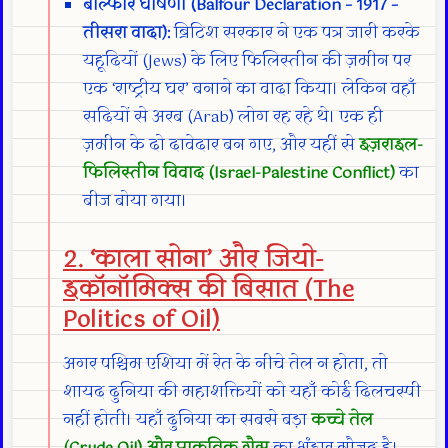
बाल्फोर घोषणा (Balfour Declaration – 1917 –
तीसरा वादा):
ब्रिटिश सरकार ने एक पत्र जारी करके
यहूदियों (Jews) के लिए फिलिस्तीन की ज़मीन पर
एक ‘राष्ट्रीय घर’ बनाने का वादा किया। लेकिन वहाँ
सदियों से अरब (Arab) लोग रह रहे थे। एक ही
ज़मीन के दो दावेदार बन गए, और यहीं से
इज़राइल-
फिलिस्तीन विवाद (Israel-Palestine Conflict)
का
बीज बोया गया।
2. ‘काला सोना’ और जियो-
इकॉनॉमिक्स की बिसात (The
Politics of Oil)
अगर पश्चिम एशिया में रेत के नीचे तेल न होता, तो
शायद दुनिया की महाशक्तियों को यहाँ कोई दिलचस्पी
नहीं होती। यहाँ दुनिया का सबसे बड़ा
कच्चे तेल