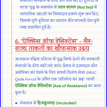
समर्थित सरकार के बीच जंग चल रही है। हूतियों ने
गाजा युद्ध के समर्थन में
लाल सागर (Red Sea)
में
व्यापारिक जहाज़ों पर मिसाइल हमले शुरू कर दिए,
जिससे पूरी दुनिया का व्यापार और सप्लाई चेन बुरी
तरह प्रभावित हुई है।
6. ‘ऐक्सिस ऑफ रेसिस्टेंस’ – गैर-
राज्य ताकतों का खौफनाक उदय
आजकल पश्चिम एशिया में युद्ध सिर्फ देशों की सरकारी
सेनाओं के बीच नहीं लड़े जाते। ईरान ने इज़राइल और
अमेरिका को घेरने के लिए अपनी विशेष सेना (IRGC
Quds Force) के ज़रिए एक ‘प्रतिरोध का अक्ष’ यानी
ऐक्सिस ऑफ रेसिस्टेंस (Axis of Resistance)
का जाल
बुना है।
लेबनान में
हिजबुल्लाह (Hezbollah)