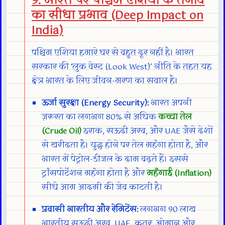
9. भारत पर पश्चिम एशिया के तनाव
का सीधा प्रभाव (Deep Impact on
India)
पश्चिम एशिया हमारे घर से बहुत दूर नहीं है। भारत
सरकार की ‘लुक वेस्ट (Look West)’ नीति के तहत यह
क्षेत्र भारत के लिए जीवन-मरण का सवाल है।
ऊर्जा सुरक्षा (Energy Security):
भारत अपनी
ज़रूरत का लगभग 80% से अधिक
कच्चा तेल
(Crude Oil)
इराक, सऊदी अरब, और UAE जैसे देशों
से खरीदता है। युद्ध होने पर तेल महंगा होता है, और
भारत में पेट्रोल-डीजल के दाम बढ़ते हैं। इससे
ट्रांसपोर्टेशन महंगा होता है और
महँगाई (Inflation)
सीधे आम आदमी की जेब काटती है।
प्रवासी भारतीय और रेमिटेंस:
लगभग 90 लाख
भारतीय सऊदी अरब, UAE, कतर, ओमान और