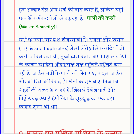
हम अक्सर तेल और धर्म की बात करते हैं, लेकिन यहाँ
एक और संकट तेज़ी से बढ़ रहा है—
पानी की कमी
(Water Scarcity)
।
यहाँ के ज़्यादातर देश रेगिस्तानी हैं। दजला और फरात
(Tigris and Euphrates) जैसी ऐतिहासिक नदियां जो
कभी जीवन रेखा थीं, तुर्की द्वारा बनाए गए विशाल बांधों
के कारण सीरिया और इराक तक पहुँचते-पहुँचते सूख
रही हैं। जॉर्डन नदी के पानी को लेकर इज़राइल, जॉर्डन
और सीरिया में विवाद है। खेतों के सूखने से किसान
शहरों की तरफ भाग रहे हैं, जिससे बेरोज़गारी और
विद्रोह बढ़ रहा है (सीरिया के गृहयुद्ध का एक बड़ा
कारण सूखा भी था)।