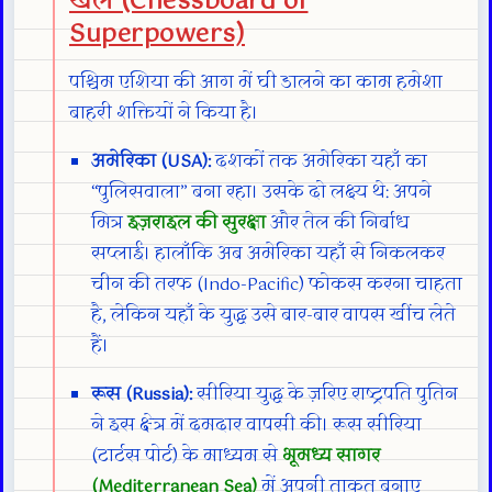
खेल (Chessboard of
Superpowers)
पश्चिम एशिया की आग में घी डालने का काम हमेशा
बाहरी शक्तियों ने किया है।
अमेरिका (USA):
दशकों तक अमेरिका यहाँ का
“पुलिसवाला” बना रहा। उसके दो लक्ष्य थे: अपने
मित्र
इज़राइल की सुरक्षा
और तेल की निर्बाध
सप्लाई। हालाँकि अब अमेरिका यहाँ से निकलकर
चीन की तरफ (Indo-Pacific) फोकस करना चाहता
है, लेकिन यहाँ के युद्ध उसे बार-बार वापस खींच लेते
हैं।
रूस (Russia):
सीरिया युद्ध के ज़रिए राष्ट्रपति पुतिन
ने इस क्षेत्र में दमदार वापसी की। रूस सीरिया
(टार्टस पोर्ट) के माध्यम से
भूमध्य सागर
(Mediterranean Sea)
में अपनी ताकत बनाए