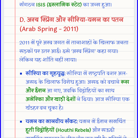
संगठन
ISIS (इस्लामिक स्टेट)
का जन्म हुआ।
D. अरब स्प्रिंग और सीरिया-यमन का पतन
(Arab Spring – 2011)
2011 में पूरे अरब जगत में तानाशाहों के खिलाफ जनता
सड़कों पर उतर आई। इसे ‘अरब स्प्रिंग’ कहा गया।
लेकिन यह शांति नहीं लाया।
सीरिया का गृहयुद्ध:
सीरिया में राष्ट्रपति बशर अल-
असद के खिलाफ विरोध हुआ। असद को बचाने
रूस
और ईरान
आ गए, जबकि विद्रोहियों का साथ
अमेरिका और खाड़ी देशों
ने दिया। आज सीरिया एक
खंडहर बन चुका है।
यमन का मानवीय संकट:
यमन में ईरान समर्थित
हूती विद्रोहियों (Houthi Rebels)
और सऊदी