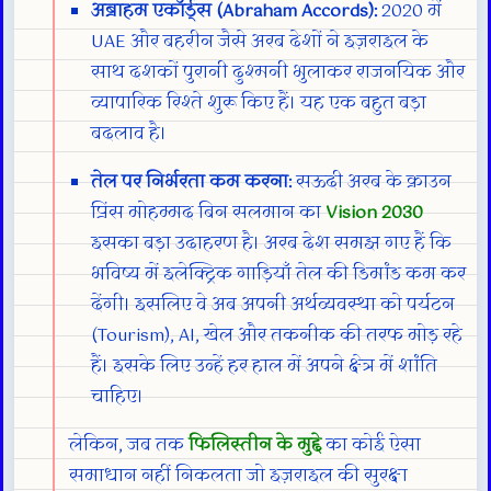
अब्राहम एकॉर्ड्स (Abraham Accords):
2020 में
UAE और बहरीन जैसे अरब देशों ने इज़राइल के
साथ दशकों पुरानी दुश्मनी भुलाकर राजनयिक और
व्यापारिक रिश्ते शुरू किए हैं। यह एक बहुत बड़ा
बदलाव है।
तेल पर निर्भरता कम करना:
सऊदी अरब के क्राउन
प्रिंस मोहम्मद बिन सलमान का
Vision 2030
इसका बड़ा उदाहरण है। अरब देश समझ गए हैं कि
भविष्य में इलेक्ट्रिक गाड़ियाँ तेल की डिमांड कम कर
देंगी। इसलिए वे अब अपनी अर्थव्यवस्था को पर्यटन
(Tourism), AI, खेल और तकनीक की तरफ मोड़ रहे
हैं। इसके लिए उन्हें हर हाल में अपने क्षेत्र में शांति
चाहिए।
लेकिन, जब तक
फिलिस्तीन के मुद्दे
का कोई ऐसा
समाधान नहीं निकलता जो इज़राइल की सुरक्षा