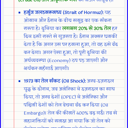
(Crude Oil) और प्राकृतिक गैस
का भंडार मौजूद है।
हर्मुज जलडमरूमध्य (Strait of Hormuz):
यह
ओमान और ईरान के बीच समुद्र का एक संकरा
रास्ता है। दुनिया का
लगभग 20% से 30% तेल
हर
दिन इसी रास्ते से गुज़रता है। ईरान अक्सर धमकी
देता है कि अगर उस पर हमला हुआ, तो वह इसे बंद
कर देगा। अगर ऐसा हुआ, तो पूरी दुनिया की
अर्थव्यवस्था (Economy) ठप पड़ जाएगी और
भयंकर महँगाई आएगी।
1973 का तेल संकट (Oil Shock):
अरब-इज़राइल
युद्ध के दौरान, जब अमेरिका ने इज़राइल का साथ
दिया, तो अरब देशों (OPEC) ने अमेरिका और
पश्चिमी देशों को तेल बेचना बंद कर दिया (Oil
Embargo)। तेल की कीमतें 400% बढ़ गईं। तब से
महाशक्तियों को समझ आ गया कि जो तेल को