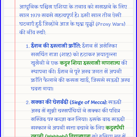
आधुनिक पश्चिम एशिया के तनाव को समझने के लिए
साल 1979 सबसे महत्वपूर्ण है। इसी साल तीन ऐसी
घटनाएँ हुईं जिन्होंने आज के छद्म युद्धों (Proxy Wars)
की नींव रखी:
ईरान की इस्लामी क्रांति:
ईरान में अमेरिका
समर्थित राजा (शाह) को हटाकर अयातुल्ला
खुमैनी ने एक
कट्टर शिया इस्लामी गणराज्य
की
स्थापना की। ईरान ने पूरे अरब जगत में अपनी
क्रांति फैलाने की कसम खाई, जिससे सऊदी अरब
घबरा गया।
मक्का की घेराबंदी (Siege of Mecca):
सऊदी
अरब में सुन्नी चरमपंथियों ने मक्का की पवित्र
मस्जिद पर कब्ज़ा कर लिया। इसके बाद सऊदी
सरकार ने अपनी सत्ता बचाने के लिए
कट्टरपंथी
वहाबी (Wahhabi) विचारधारा
को दुनिया भर में