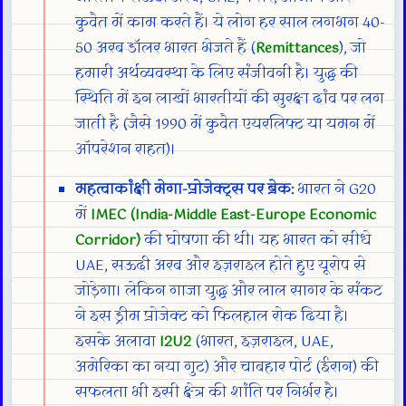
कुवैत में काम करते हैं। ये लोग हर साल लगभग 40-
50 अरब डॉलर भारत भेजते हैं (
Remittances
), जो
हमारी अर्थव्यवस्था के लिए संजीवनी है। युद्ध की
स्थिति में इन लाखों भारतीयों की सुरक्षा दांव पर लग
जाती है (जैसे 1990 में कुवैत एयरलिफ्ट या यमन में
ऑपरेशन राहत)।
महत्वाकांक्षी मेगा-प्रोजेक्ट्स पर ब्रेक:
भारत ने G20
में
IMEC (India-Middle East-Europe Economic
Corridor)
की घोषणा की थी। यह भारत को सीधे
UAE, सऊदी अरब और इज़राइल होते हुए यूरोप से
जोड़ेगा। लेकिन गाजा युद्ध और लाल सागर के संकट
ने इस ड्रीम प्रोजेक्ट को फिलहाल रोक दिया है।
इसके अलावा
I2U2
(भारत, इज़राइल, UAE,
अमेरिका का नया गुट) और चाबहार पोर्ट (ईरान) की
सफलता भी इसी क्षेत्र की शांति पर निर्भर है।