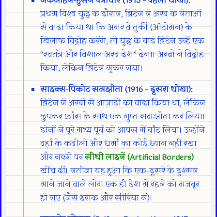
मैकमोहन-हुसैन पत्राचार (1915 – पहला धोखा):
प्रथम विश्व युद्ध के दौरान, ब्रिटेन ने अरब के नेताओं
से वादा किया था कि अगर वे तुर्की (ऑटोमन) के
खिलाफ विद्रोह करेंगे, तो युद्ध के बाद ब्रिटेन उन्हें एक
“स्वतंत्र और विशाल अरब देश” देगा। अरबों ने विद्रोह
किया, लेकिन ब्रिटेन मुकर गया।
साइक्स-पिकोट समझौता (1916 – दूसरा धोखा):
ब्रिटेन ने अरबों से आज़ादी का वादा किया था, लेकिन
छुपकर फ्रांस के साथ एक गुप्त समझौता कर लिया।
दोनों ने पूरे मध्य पूर्व को आपस में बांट लिया। उन्होंने
वहां के कबीलों और धर्मों का कोई ध्यान नहीं रखा
और नक्शे पर
सीधी लाइनें (Artificial Borders)
खींच दीं। नतीजा यह हुआ कि एक-दूसरे के दुश्मन
माने जाने वाले लोग एक ही देश में रहने को मजबूर
हो गए (जैसे इराक और सीरिया में)।