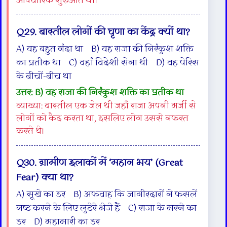
औपचारिक शुरुआत थी।
Q29. बास्तील लोगों की घृणा का केंद्र क्यों था?
A) वह बहुत गंदा था B) वह राजा की निरंकुश शक्ति
का प्रतीक था C) वहां विदेशी सेना थी D) वह पेरिस
के बीचों-बीच था
उत्तर: B) वह राजा की निरंकुश शक्ति का प्रतीक था
व्याख्या: बास्तील एक जेल थी जहाँ राजा अपनी मर्जी से
लोगों को कैद करता था, इसलिए लोग उससे नफरत
करते थे।
Q30. ग्रामीण इलाकों में ‘महान भय’ (Great
Fear) क्या था?
A) सूखे का डर B) अफवाह कि जागीरदारों ने फसलें
नष्ट करने के लिए लुटेरे भेजे हैं C) राजा के मरने का
डर D) महामारी का डर