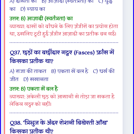
A) दासता का B) आज़ादी (स्वतंत्रता) का C) युद्ध
का D) न्याय का
उत्तर: B) आज़ादी (स्वतंत्रता) का
व्याख्या: दासों को बांधने के लिए ज़ंजीरों का प्रयोग होता
था, इसलिए टूटी हुई ज़ंजीर आज़ादी का प्रतीक बन गई।
Q37. छड़ों का बर्छीदार गट्ठर (Fasces) फ्रांस में
किसका प्रतीक था?
A) राजा की ताकत B) एकता में बल है C) धर्म की
जीत D) समानता
उत्तर: B) एकता में बल है
व्याख्या: अकेली छड़ को आसानी से तोड़ा जा सकता है
लेकिन गट्ठर को नहीं।
Q38. ‘त्रिभुज के अंदर रोशनी बिखेरती आँख’
किसका प्रतीक थी?