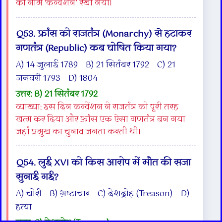
का नाम ‘कन्वेंशन’ रखा गया।
Q53. फ्रांस को राजतंत्र (Monarchy) से हटाकर
गणतंत्र (Republic) कब घोषित किया गया?
A) 14 जुलाई 1789 B) 21 सितंबर 1792 C) 21
जनवरी 1793 D) 1804
उत्तर: B) 21 सितंबर 1792
व्याख्या: इस दिन कन्वेंशन ने राजतंत्र को पूरी तरह
खत्म कर दिया और फ्रांस एक ऐसा गणतंत्र बन गया
जहां प्रमुख का चुनाव जनता करती थी।
Q54. लुई XVI को किस आरोप में मौत की सजा
सुनाई गई?
A) चोरी B) भ्रष्टाचार C) देशद्रोह (Treason) D)
हत्या