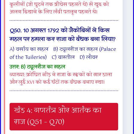
कुलीनों (जो घुटने तक ब्रीचेस पहनते थे) से खुद को
अलग दिखाने के लिए लंबी पतलून पहनते थे।
Q50. 10 अगस्त 1792 को जैकोबिनों ने किस
महल पर हमला कर राजा को बंधक बना लिया?
A) वर्साय का महल B) ट्यूलरीज का महल (Palace
of the Tuileries) C) बास्तील D) लौवर
उत्तर: B) ट्यूलरीज का महल
व्याख्या: क्रोधित भीड़ ने राजा के रक्षकों को मार डाला
और लुई XVI को कई घंटों तक बंधक बनाए रखा।
खंड 4: गणतंत्र और आतंक का
राज (Q51 – Q70)