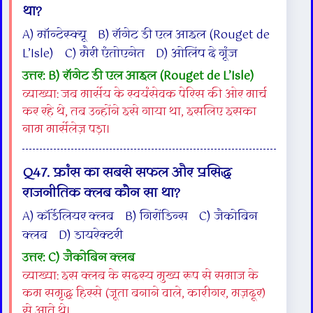
था?
A) मॉन्टेस्क्यू B) रॉगेट डी एल आइल (Rouget de
L’Isle) C) मैरी एंतोएनेत D) ओलिंप दे गूंज
उत्तर: B) रॉगेट डी एल आइल (Rouget de L’Isle)
व्याख्या: जब मार्सेय के स्वयंसेवक पेरिस की ओर मार्च
कर रहे थे, तब उन्होंने इसे गाया था, इसलिए इसका
नाम मार्सेलेज़ पड़ा।
Q47. फ्रांस का सबसे सफल और प्रसिद्ध
राजनीतिक क्लब कौन सा था?
A) कॉर्डेलियर क्लब B) गिरोंडिन्स C) जैकोबिन
क्लब D) डायरेक्टरी
उत्तर: C) जैकोबिन क्लब
व्याख्या: इस क्लब के सदस्य मुख्य रूप से समाज के
कम समृद्ध हिस्से (जूता बनाने वाले, कारीगर, मज़दूर)
से आते थे।