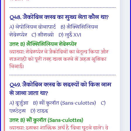
Q48. जैकोबिन क्लब का मुख्य नेता कौन था?
A) नेपोलियन बोनापार्ट B) मैक्सिमिलियन
रोबेस्प्येर C) मीराब्यो D) लुई XVI
उत्तर: B) मैक्सिमिलियन रोबेस्प्येर
व्याख्या: रोबेस्प्येर ने जैकोबिनों का नेतृत्व किया और
राजशाही को पूरी तरह खत्म करने में अहम भूमिका
निभाई।
Q49. जैकोबिन क्लब के सदस्यों को किस नाम
से जाना जाता था?
A) बुर्जुआ B) सौं कुलॉत (Sans-culottes) C)
एस्टेट्स D) टाइद
उत्तर: B) सौं कुलॉत (Sans-culottes)
व्याख्या: इसका शाब्दिक अर्थ है ‘बिना घुटने वाले’। वे