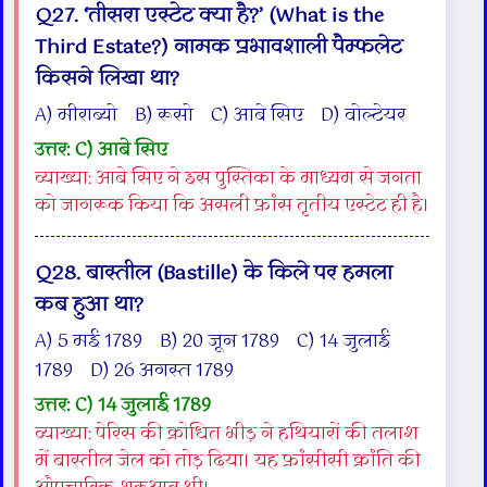
Q27. ‘तीसरा एस्टेट क्या है?’ (What is the
Third Estate?) नामक प्रभावशाली पैम्फलेट
किसने लिखा था?
A) मीराब्यो B) रूसो C) आबे सिए D) वोल्टेयर
उत्तर: C) आबे सिए
व्याख्या: आबे सिए ने इस पुस्तिका के माध्यम से जनता
को जागरूक किया कि असली फ्रांस तृतीय एस्टेट ही है।
Q28. बास्तील (Bastille) के किले पर हमला
कब हुआ था?
A) 5 मई 1789 B) 20 जून 1789 C) 14 जुलाई
1789 D) 26 अगस्त 1789
उत्तर: C) 14 जुलाई 1789
व्याख्या: पेरिस की क्रोधित भीड़ ने हथियारों की तलाश
में बास्तील जेल को तोड़ दिया। यह फ्रांसीसी क्रांति की